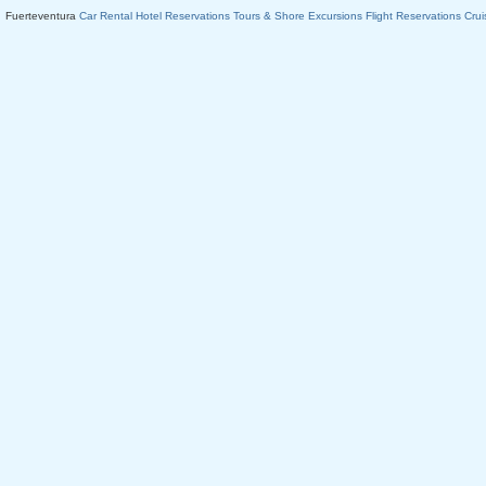
Fuerteventura
Car Rental
Hotel Reservations
Tours & Shore Excursions
Flight Reservations
Crui