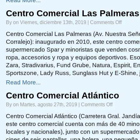
Read More...
Centro Comercial Las Palmeras
on
By on Viernes, diciembre 13th, 2019 |
Comments Off
Centro
Comercial
Las
Centro Comercial Las Palmeras (Av. Nuestra Señ
Palmeras
Corralejo): inaugurado en 2010, este centro comer
supermercado Spar y minoristas que venden cosm
ropa, accesorios y ropa y equipos deportivos. Eso
Zara, Stradivarius, Fund Grube, Natura, Espirit, 
Sportszone, Lady Russ, Sunglass Hut y E-Shine, 
Read More...
Centro Comercial Atlántico
on
By on Martes, agosto 27th, 2019 |
Comments Off
Centro
Comercial
Atlántico
Centro Comercial Atlántico (Carretera Gral. Jandía
este centro comercial cuenta con más de 40 minor
locales y nacionales), junto con un supermercado
cines de seis pantallas, una bolera, una pequeña 