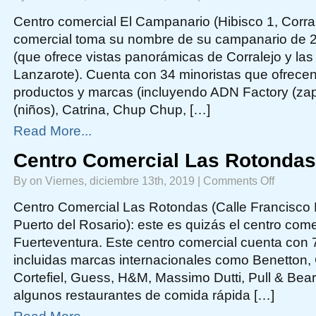
Centro
comercial
El
Centro comercial El Campanario (Hibisco 1, Corral
Campanario
comercial toma su nombre de su campanario de 2
(que ofrece vistas panorámicas de Corralejo y las
Lanzarote). Cuenta con 34 minoristas que ofrece
productos y marcas (incluyendo ADN Factory (z
(niños), Catrina, Chup Chup, […]
Read More...
Centro Comercial Las Rotondas
on
By on Viernes, diciembre 13th, 2019 |
Comments Off
Centro
Comercial
Las
Centro Comercial Las Rotondas (Calle Francisco 
Rotondas
Puerto del Rosario): este es quizás el centro com
Fuerteventura. Este centro comercial cuenta con 
incluidas marcas internacionales como Benetton,
Cortefiel, Guess, H&M, Massimo Dutti, Pull & Bea
algunos restaurantes de comida rápida […]