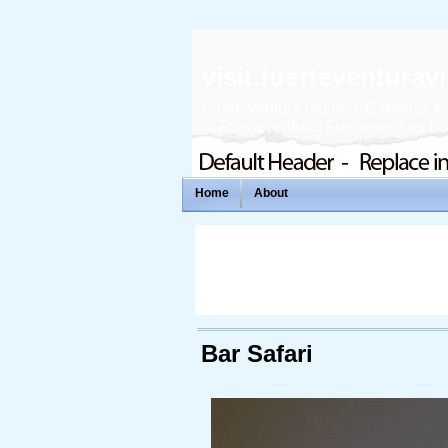
visit.fuerteventura
Fuerteventura tourism, Canarias tra
in Fuerteventura, Fuerteventura hote
Home
About
Bar Safari