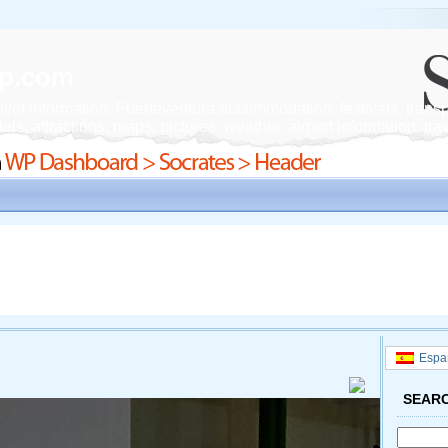
vip.com
vel information, Fuerteventura accommodation, festivals, transpo
ls, attractions, maps, pictures, weather, airport information, tra
Espa
SEAR
Search
for: