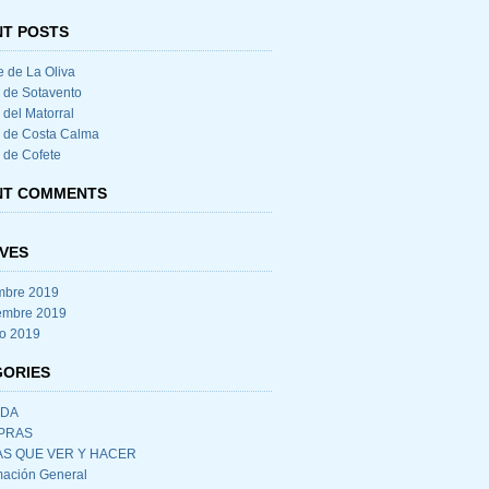
T POSTS
e de La Oliva
 de Sotavento
 del Matorral
 de Costa Calma
 de Cofete
NT COMMENTS
VES
mbre 2019
embre 2019
o 2019
GORIES
IDA
PRAS
S QUE VER Y HACER
mación General