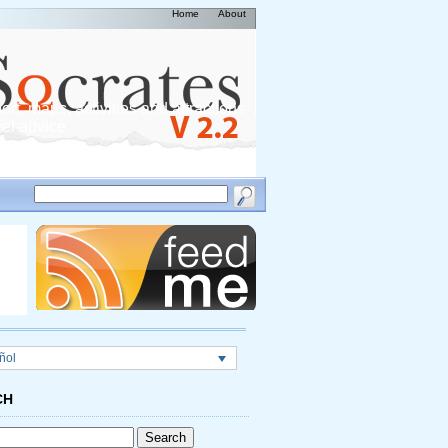
Home
About
rt, maps, activities and attractions
vel advice.
ñol
CH