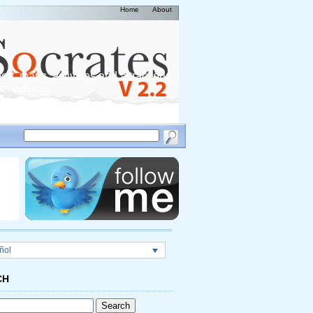
Home
About
rt, maps, activities and attractions
vel advice.
ñol
CH