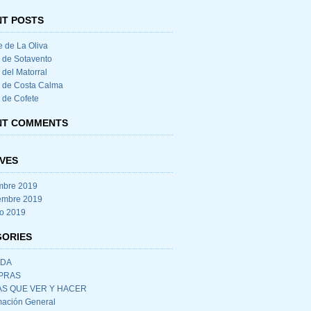
T POSTS
e de La Oliva
 de Sotavento
 del Matorral
 de Costa Calma
 de Cofete
NT COMMENTS
VES
mbre 2019
embre 2019
o 2019
GORIES
IDA
PRAS
S QUE VER Y HACER
mación General