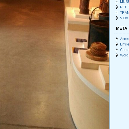
MUSE
REC
TRA
VIDA
META
Acce
Entri
Comm
Word