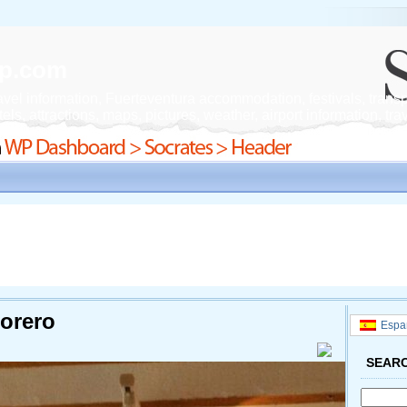
vip.com
vel information, Fuerteventura accommodation, festivals, transpo
ls, attractions, maps, pictures, weather, airport information, tra
orero
Espa
SEAR
Search
for: