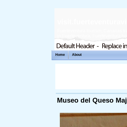
visit.fuerteventura
Fuerteventura tourism, Canarias tra
in Fuerteventura, Fuerteventura hote
Home
About
Museo del Queso Maj