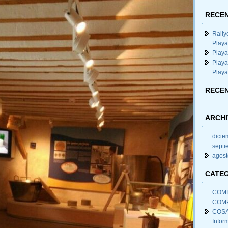
RECEN
Rally
Playa
Playa
Playa
Playa
RECE
ARCHI
dicie
septi
agost
CATE
COM
COM
COSA
Infor