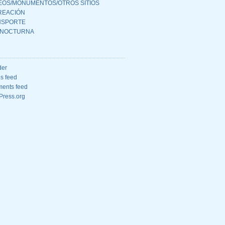
OS/MONUMENTOS/OTROS SITIOS
REACIÓN
NSPORTE
 NOCTURNA
der
es feed
ents feed
Press.org