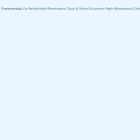
Fuerteventura
Car Rental
Hotel Reservations
Tours & Shore Excursions
Flight Reservations
Crui