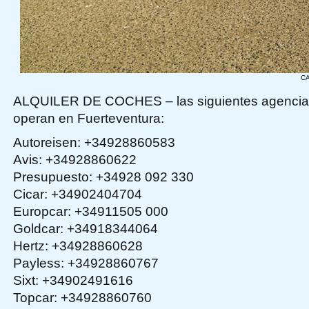
C
ALQUILER DE COCHES – las siguientes agencias 
operan en Fuerteventura:
Autoreisen: +34928860583
Avis: +34928860622
Presupuesto: +34928 092 330
Cicar: +34902404704
Europcar: +34911505 000
Goldcar: +34918344064
Hertz: +34928860628
Payless: +34928860767
Sixt: +34902491616
Topcar: +34928860760