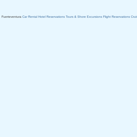
Fuerteventura
Car Rental
Hotel Reservations
Tours & Shore Excursions
Flight Reservations
Crui